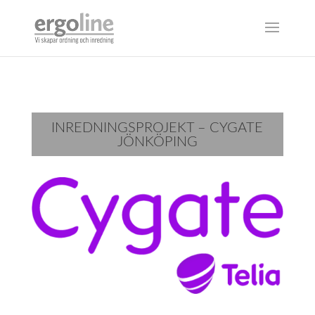
INREDNINGSPROJEKT – CYGATE
JÖNKÖPING